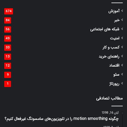
آموزش
674
خبر
84
شبکه های اجتماعی
56
امنیت
49
کسب و کار
33
راهنمای خرید
13
اقتصاد
12
سئو
9
رپورتاژ
1
مطالب تصادفی
آبان 16, 1398
چگونه motion smoothing را در تلویزیون‌های سامسونگ غیر‌فعال کنیم؟