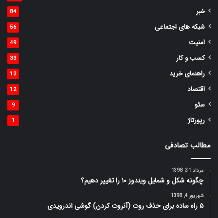
خبر
84
شبکه های اجتماعی
56
امنیت
49
کسب و کار
33
راهنمای خرید
13
اقتصاد
12
سئو
9
رپورتاژ
1
مطالب تصادفی
مرداد 31, 1398
چگونه شکل و شمایل ویندوز ۱۰ را تغییر دهیم؟
شهریور 4, 1398
۵ راه ساده برای حذف روت (آنروت کردن) گوشی اندرویدی