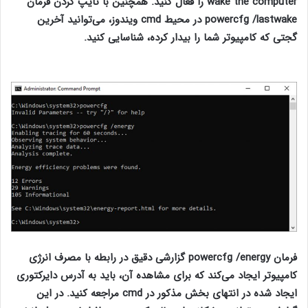
wake the computer را فعال کنید. همچنین با تایپ کردن فرمان
powercfg /lastwake در محیط cmd ویندوز، می‌توانید آخرین
گجتی که کامپیوتر شما را بیدار کرده، شناسایی کنید.
فرمان کاربردی
cmd
فرمان powercfg /energy گزارشی دقیق در رابطه با مصرف انرژی
کامپیوتر ایجاد می‌کند که برای مشاهده آن، باید به آدرس دایرکتوری
ایجاد شده در انتهای بخش مذکور در cmd مراجعه کنید. در این