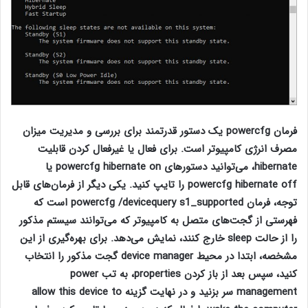
فرمان powercfg یک دستور قدرتمند برای بررسی و مدیریت میزان
مصرف انرژی کامپیوتر است. برای فعال یا غیرفعال کردن قابلیت
hibernate، می‌توانید دستورهای powercfg hibernate on یا
powercfg hibernate off را تایپ کنید. یکی دیگر از فرمان‌های قابل
توجه، فرمان powercfg /devicequery s1_supported است که
فهرستی از گجت‌های متصل به کامپیوتر که می‌توانند سیستم مذکور
را از حالت sleep خارج کنند، نمایش می‌دهد. برای بهره‌گیری از این
مشخصه، ابتدا در محیط device manager گجت مذکور را انتخاب
کنید، سپس بعد از باز کردن properties، به تب power
management سر بزنید و در نهایت گزینه allow this device to