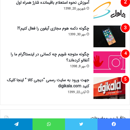
آموزش نحوه استعلام باقیمانده شارژ همراه اول
شهریور 20, 1398
چگونه دکمه هوم مجازی آیفون را فعال کنیم؟!
مهر 30, 1399
چگونه متوجه شویم چه کسانی در اینستاگرام ما را
آنفالو کرده‌اند؟
مهر 8, 1398
جهت ورود به سایت رسمی “دیجی کالا ” اینجا کلیک
کنید digikala.com
آبان 22, 1399
داغ ترین موضوعات
یس بوک
توییتر
واتس آپ
تلگرام