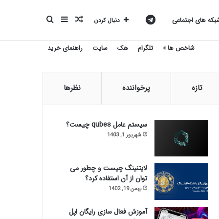
نوشته
سایدبار
جستجو
کانال
که های اجتماعی
دنبال کردن
شاخص ها »
تلگرام
هک
سایت
راهنمای خرید
تصادفی
برای
تلگرام
تازه
پرخواننده
نظرها
بیست
سیستم عامل qubes چیست؟
شهریور 1, 1403
اسکریپت
لایتنینگ چیست و چطور می
توان از آن استفاده کرد؟
بهمن 19, 1402
آموزش فعال سازی رایگان اپل