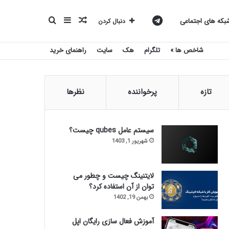
نوشته
سایدبار
جستجو
کانال
که های اجتماعی
دنبال کردن
شاخص ها »
تلگرام
هک
سایت
راهنمای خرید
تصادفی
برای
تلگرام
تازه
پرخواننده
نظرها
بیست
سیستم عامل qubes چیست؟
شهریور 1, 1403
اسکریپت
لایتنینگ چیست و چطور می
توان از آن استفاده کرد؟
بهمن 19, 1402
آموزش فعال سازی رایگان اپل