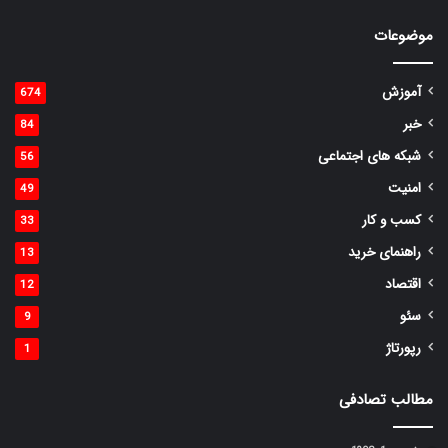
موضوعات
آموزش
674
خبر
84
شبکه های اجتماعی
56
امنیت
49
کسب و کار
33
راهنمای خرید
13
اقتصاد
12
سئو
9
رپورتاژ
1
مطالب تصادفی