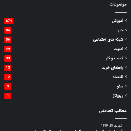
موضوعات
آموزش
674
خبر
84
شبکه های اجتماعی
56
امنیت
49
کسب و کار
33
راهنمای خرید
13
اقتصاد
12
سئو
9
رپورتاژ
1
مطالب تصادفی
شهریور 25, 1399