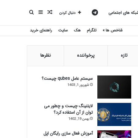
نوشته
سایدبار
جستجو
کانال
که های اجتماعی
دنبال کردن
شاخص ها »
تلگرام
هک
سایت
راهنمای خرید
تصادفی
برای
تلگرام
تازه
پرخواننده
نظرها
بیست
سیستم عامل qubes چیست؟
شهریور 1, 1403
اسکریپت
لایتنینگ چیست و چطور می
توان از آن استفاده کرد؟
بهمن 19, 1402
آموزش فعال سازی رایگان اپل