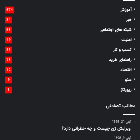
آموزش
674
خبر
84
شبکه های اجتماعی
56
امنیت
49
کسب و کار
33
راهنمای خرید
13
اقتصاد
12
سئو
9
رپورتاژ
1
مطالب تصادفی
آبان 21, 1398
ویرایش ژن چیست و چه خطراتی دارد؟
آبان 9, 1398