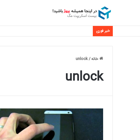
خبر فوری
خانه
/
unlock
unlock