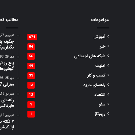
موضوعات
مطالب تص
شهریور 27, 1399
آموزش
674
چگونه با
خبر
84
بگذاریم؟
شبکه های اجتماعی
56
مهر 29, 1398
پنج روش 
امنیت
49
گوشی‌ها
کسب و کار
33
مهر 25, 1398
معرفی 7 وبسایت برای بررسی امنیت لینک‌ها
راهنمای خرید
13
اقتصاد
شهریور 15, 1398
12
راهنمای ک
سئو
9
فایرفاکس
رپورتاژ
1
شهریور 12, 1398
۷ نکته 
اپلیکیشن isma