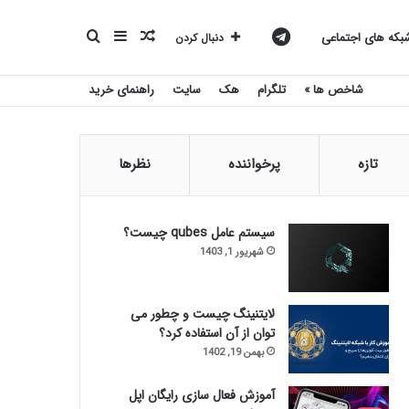
نوشته
سایدبار
جستجو
کانال
که های اجتماعی
دنبال کردن
شاخص ها »
تلگرام
هک
سایت
راهنمای خرید
تصادفی
برای
تلگرام
تازه
پرخواننده
نظرها
بیست
سیستم عامل qubes چیست؟
شهریور 1, 1403
اسکریپت
لایتنینگ چیست و چطور می
توان از آن استفاده کرد؟
بهمن 19, 1402
آموزش فعال سازی رایگان اپل