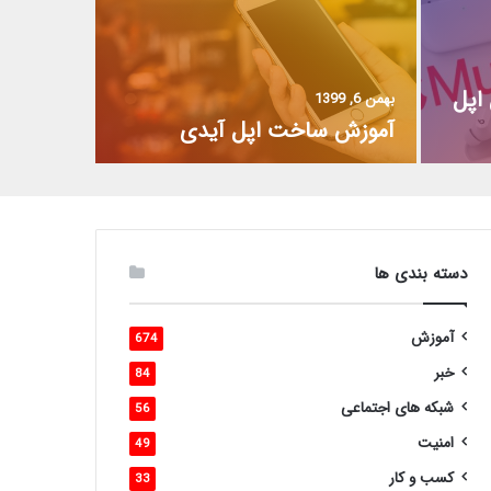
اپل
بهمن 6, 1399
آموزش ساخت اپل آیدی
دسته بندی ها
آموزش
674
خبر
84
شبکه های اجتماعی
56
امنیت
49
کسب و کار
33