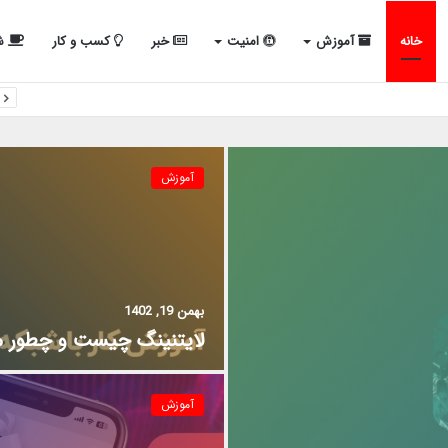
خانه
آموزش
امنیت
خبر
کسب و کار
شب
آموزش
بهمن 19, 1402
لایتنینگ چیست و چطور می
آموزش