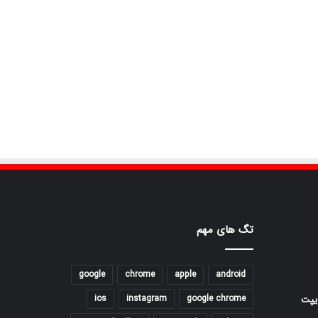
تگ های مهم
google
chrome
apple
android
ios
instagram
google chrome
یپت