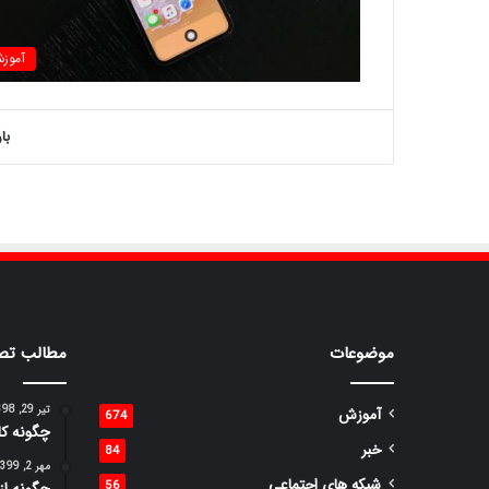
آموز
با
موضوعات
مطالب تص
تیر 29, 1398
آموزش
674
چگونه کار
خبر
84
مهر 2, 1399
شبکه های اجتماعی
56