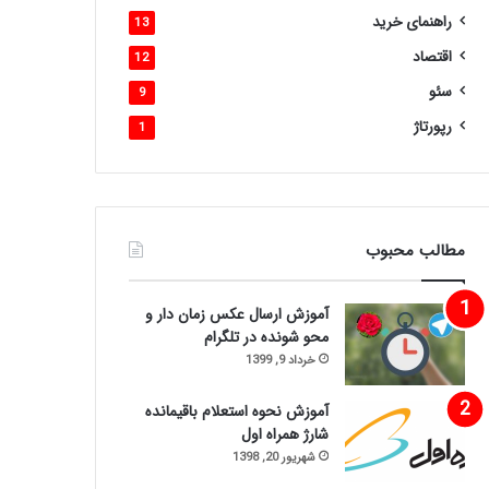
راهنمای خرید
13
اقتصاد
12
سئو
9
رپورتاژ
1
مطالب محبوب
آموزش ارسال عکس زمان دار و
محو شونده در تلگرام
خرداد 9, 1399
آموزش نحوه استعلام باقیمانده
شارژ همراه اول
شهریور 20, 1398