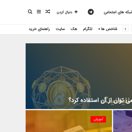
نوشته
سایدبار
جستجو
کانال
که های اجتماعی
دنبال کردن
شاخص ها »
تلگرام
هک
سایت
راهنمای خرید
تصادفی
برای
تلگرام
بیست
اسکریپت
 توان از آن استفاده کرد؟
آموزش