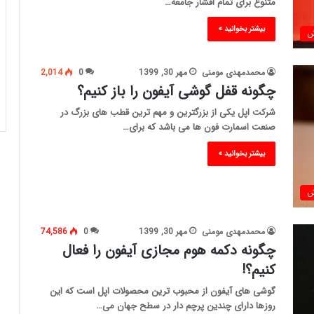
متنوع برای تمام اقشار جامعه…
بیشتر بخوانید »
ش
محمدمهدی مومنی
مهر 30, 1399
0
2,014
چگونه قفل گوشی آیفون را باز کنیم؟
شرکت اپل یکی از بزرگترین و مهم ترین قطب های بزرگ در
صنعت اسمارت فون ها می باشد که برای…
بیشتر بخوانید »
ش
محمدمهدی مومنی
مهر 30, 1399
0
74,586
چگونه دکمه هوم مجازی آیفون را فعال
کنیم؟!
گوشی های آیفون از محبوب ترین محصولات اپل است که این
روزها دارای چندین پرچم دار در سطح جهان می…