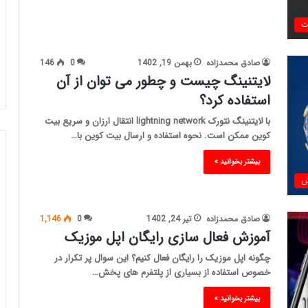
ت
صادق محمدزاده
بهمن 19, 1402
0
146
لایتنینگ چیست و چطور می توان از آن
استفاده کرد؟
با لایتنینگ نتورک lightning network انتقال ارزان و سریع بیت
کوین ممکن است. نحوه استفاده و ارسال بیت کوین با…
بیشتر بخوانید »
ش
صادق محمدزاده
تیر 24, 1402
0
1,146
آموزش فعال سازی رایگان اپل موزیک
چگونه اپل موزیک را رایگان فعال کنیم؟ این سوال پر تکرار در
خصوص استفاده از بسیاری از پلتفرم های پخش…
بیشتر بخوانید »