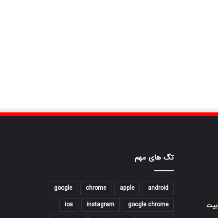
تگ های مهم
google
chrome
apple
android
ios
instagram
google chrome
یپت