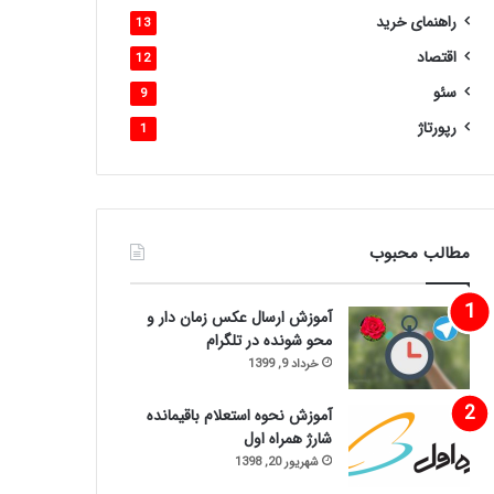
راهنمای خرید
13
اقتصاد
12
سئو
9
رپورتاژ
1
مطالب محبوب
آموزش ارسال عکس زمان دار و
محو شونده در تلگرام
خرداد 9, 1399
آموزش نحوه استعلام باقیمانده
شارژ همراه اول
شهریور 20, 1398