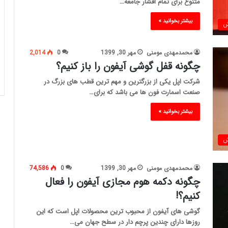
متنوع برای تمام اقشار جامعه…
بیشتر بخوانید »
ش
محمدمهدی مومنی
مهر 30, 1399
0
2,014
چگونه قفل گوشی آیفون را باز کنیم؟
شرکت اپل یکی از بزرگترین و مهم ترین قطب های بزرگ در
صنعت اسمارت فون ها می باشد که برای…
بیشتر بخوانید »
ش
محمدمهدی مومنی
مهر 30, 1399
0
74,586
چگونه دکمه هوم مجازی آیفون را فعال
کنیم؟!
گوشی های آیفون از محبوب ترین محصولات اپل است که این
روزها دارای چندین پرچم دار در سطح جهان می…