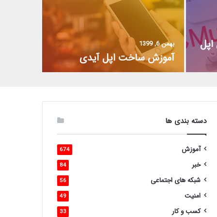
اپل
بهمن 6, 1399
آموزش ساخت اپل آیدی
دسته بندی ها
آموزش
674
خبر
84
شبکه های اجتماعی
56
امنیت
49
کسب و کار
33