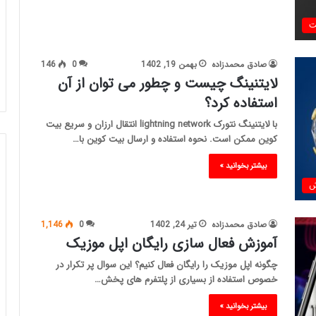
ت
صادق محمدزاده
بهمن 19, 1402
0
146
لایتنینگ چیست و چطور می توان از آن
استفاده کرد؟
با لایتنینگ نتورک lightning network انتقال ارزان و سریع بیت
کوین ممکن است. نحوه استفاده و ارسال بیت کوین با…
بیشتر بخوانید »
ش
صادق محمدزاده
تیر 24, 1402
0
1,146
آموزش فعال سازی رایگان اپل موزیک
چگونه اپل موزیک را رایگان فعال کنیم؟ این سوال پر تکرار در
خصوص استفاده از بسیاری از پلتفرم های پخش…
بیشتر بخوانید »