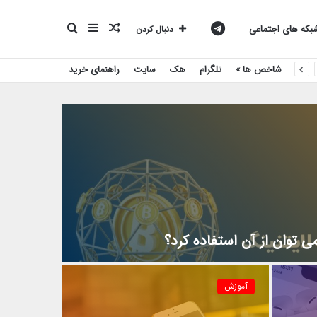
نوشته
سایدبار
جستجو
کانال
که های اجتماعی
دنبال کردن
شاخص ها »
تلگرام
هک
سایت
راهنمای خرید
تصادفی
برای
تلگرام
بیست
اسکریپت
 توان از آن استفاده کرد؟
آموزش