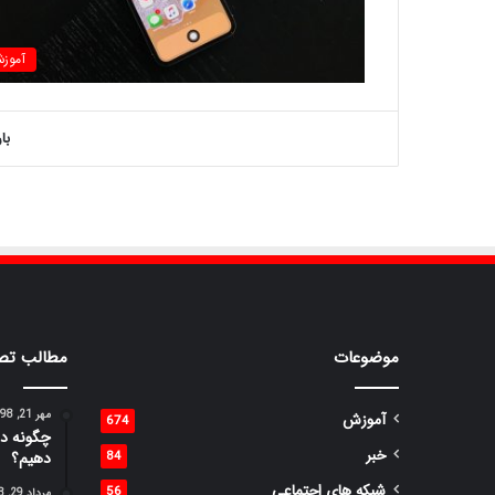
آموز
با
موضوعات
مطالب تص
مهر 21, 1398
آموزش
674
چگونه در
خبر
84
دهیم؟
شبکه های اجتماعی
56
مرداد 29, 1398