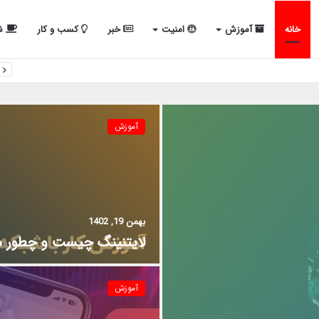
خانه
آموزش
امنیت
خبر
کسب و کار
شب
آموزش
بهمن 19, 1402
لایتنینگ چیست و چطور می
آموزش