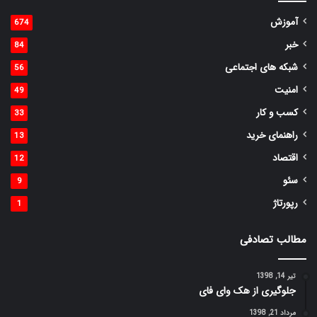
آموزش
674
خبر
84
شبکه های اجتماعی
56
امنیت
49
کسب و کار
33
راهنمای خرید
13
اقتصاد
12
سئو
9
رپورتاژ
1
مطالب تصادفی
تیر 14, 1398
جلوگیری از هک وای فای
مرداد 21, 1398