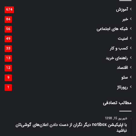
آموزش
674
خبر
84
شبکه های اجتماعی
56
امنیت
49
کسب و کار
33
راهنمای خرید
13
اقتصاد
12
سئو
9
رپورتاژ
1
مطالب تصادفی
شهریور 15, 1398
با اپلیکیشن notibox دیگر نگران از دست دادن اعلان‌های گوشی‌تان
نباشید