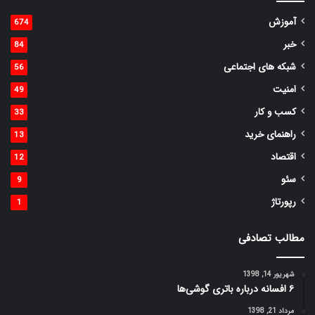
آموزش
674
خبر
84
شبکه های اجتماعی
56
امنیت
49
کسب و کار
33
راهنمای خرید
13
اقتصاد
12
سئو
9
رپورتاژ
1
مطالب تصادفی
شهریور 14, 1398
۶ افسانه درباره باتری گوشی‌ها
مرداد 21, 1398