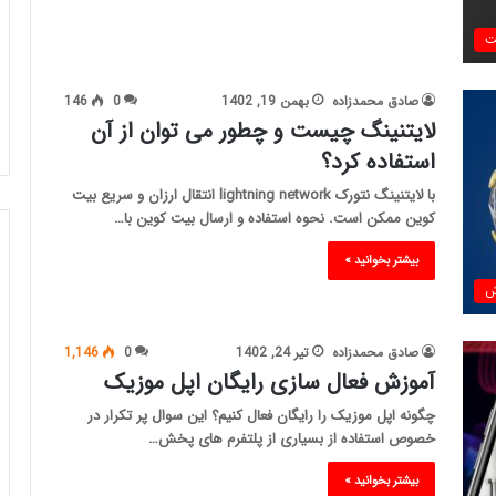
ت
صادق محمدزاده
بهمن 19, 1402
0
146
لایتنینگ چیست و چطور می توان از آن
استفاده کرد؟
با لایتنینگ نتورک lightning network انتقال ارزان و سریع بیت
کوین ممکن است. نحوه استفاده و ارسال بیت کوین با…
بیشتر بخوانید »
ش
صادق محمدزاده
تیر 24, 1402
0
1,146
آموزش فعال سازی رایگان اپل موزیک
چگونه اپل موزیک را رایگان فعال کنیم؟ این سوال پر تکرار در
خصوص استفاده از بسیاری از پلتفرم های پخش…
بیشتر بخوانید »