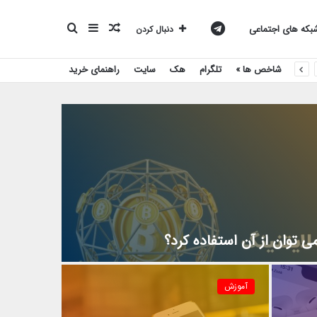
نوشته
سایدبار
جستجو
کانال
که های اجتماعی
دنبال کردن
شاخص ها »
تلگرام
هک
سایت
راهنمای خرید
تصادفی
برای
تلگرام
بیست
اسکریپت
 توان از آن استفاده کرد؟
آموزش