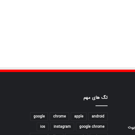
تگ های مهم
google
chrome
apple
android
ios
instagram
google chrome
یپت