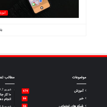
آموز
با
موضوعات
مطالب تص
شهریور 7, 1398
آموزش
674
۱۰ کار 
خبر
84
انجام ده
شبکه های اجتماعی
56
شهریور 6, 1398