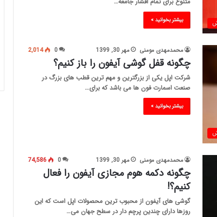
متنوع برای تمام اقشار جامعه…
بیشتر بخوانید »
ش
محمدمهدی مومنی
مهر 30, 1399
0
2,014
چگونه قفل گوشی آیفون را باز کنیم؟
شرکت اپل یکی از بزرگترین و مهم ترین قطب های بزرگ در
صنعت اسمارت فون ها می باشد که برای…
بیشتر بخوانید »
ش
محمدمهدی مومنی
مهر 30, 1399
0
74,586
چگونه دکمه هوم مجازی آیفون را فعال
کنیم؟!
گوشی های آیفون از محبوب ترین محصولات اپل است که این
روزها دارای چندین پرچم دار در سطح جهان می…