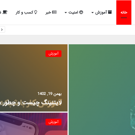
خانه
آموزش
امنیت
خبر
کسب و کار
شب
آموزش
بهمن 19, 1402
لایتنینگ چیست و چطور می
آموزش