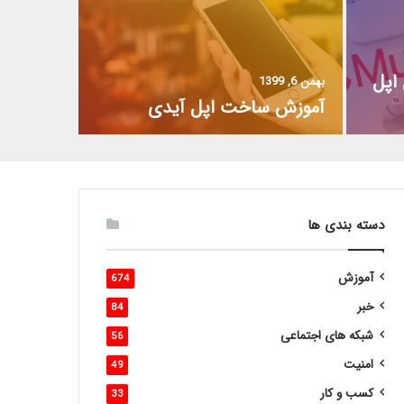
اپل
بهمن 6, 1399
آموزش ساخت اپل آیدی
دسته بندی ها
آموزش
674
خبر
84
شبکه های اجتماعی
56
امنیت
49
کسب و کار
33