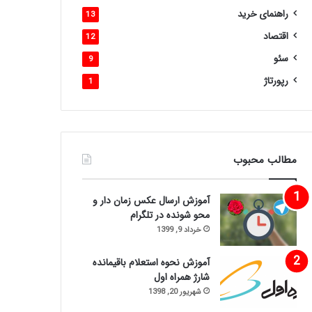
راهنمای خرید
13
اقتصاد
12
سئو
9
رپورتاژ
1
مطالب محبوب
آموزش ارسال عکس زمان دار و
محو شونده در تلگرام
خرداد 9, 1399
آموزش نحوه استعلام باقیمانده
شارژ همراه اول
شهریور 20, 1398