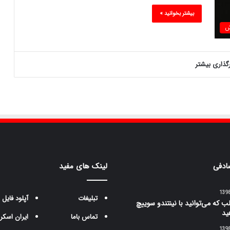
بیشتر بخوانید »
ش
رگذاری بیشتر
ادفی
لینک های مفید
تبلیغات
آپلود فایل
جالب که می‌توانید با نینتندو سوییچ
ید
تماس باما
ایران اسکر