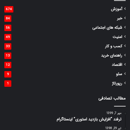
آموزش
674
خبر
84
شبکه های اجتماعی
56
امنیت
49
کسب و کار
33
راهنمای خرید
13
اقتصاد
12
سئو
9
رپورتاژ
1
مطالب تصادفی
مهر 7, 1399
ترفند “افزایش بازدید استوری” اینستاگرام
تیر 29, 1398