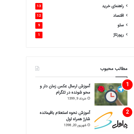
راهنمای خرید
13
اقتصاد
12
سئو
9
رپورتاژ
1
مطالب محبوب
آموزش ارسال عکس زمان دار و
محو شونده در تلگرام
خرداد 9, 1399
آموزش نحوه استعلام باقیمانده
شارژ همراه اول
شهریور 20, 1398