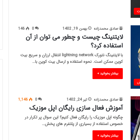
ت
صادق محمدزاده
بهمن 19, 1402
0
146
لایتنینگ چیست و چطور می توان از آن
استفاده کرد؟
با لایتنینگ نتورک lightning network انتقال ارزان و سریع بیت
کوین ممکن است. نحوه استفاده و ارسال بیت کوین با…
بیشتر بخوانید »
ش
صادق محمدزاده
تیر 24, 1402
0
1,146
آموزش فعال سازی رایگان اپل موزیک
چگونه اپل موزیک را رایگان فعال کنیم؟ این سوال پر تکرار در
خصوص استفاده از بسیاری از پلتفرم های پخش…
بیشتر بخوانید »