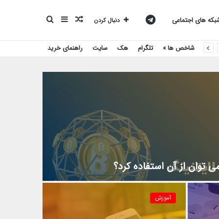
نوشته
سایدبار
جستجو
کانال
که های اجتماعی
دنبال کردن
شاخص ها »
تلگرام
هک
سایت
راهنمای خرید
تصادفی
برای
تلگرام
بیست
اسکریپت
 توان از آن استفاده کرد؟
آموزش