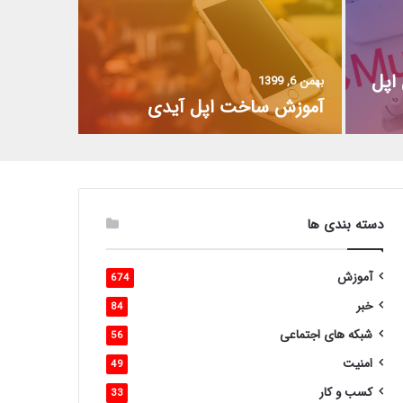
اپل
بهمن 6, 1399
آموزش ساخت اپل آیدی
دسته بندی ها
آموزش
674
خبر
84
شبکه های اجتماعی
56
امنیت
49
کسب و کار
33