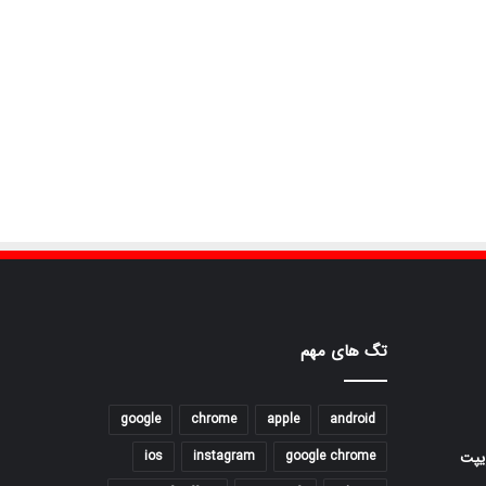
تگ های مهم
google
chrome
apple
android
ios
instagram
google chrome
یپت