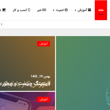
خانه
آموزش
امنیت
خبر
کسب و کار
شب
آموزش
بهمن 19, 1402
لایتنینگ چیست و چطور می
آموزش