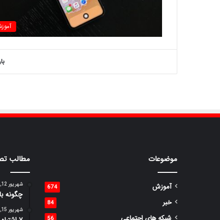
آموز
با
موضوعات
مطالب تص
شهریور 12, 1398
آموزش
674
چگونه با
خبر
84
شهریور 15, 1398
شبکه های اجتماعی
56