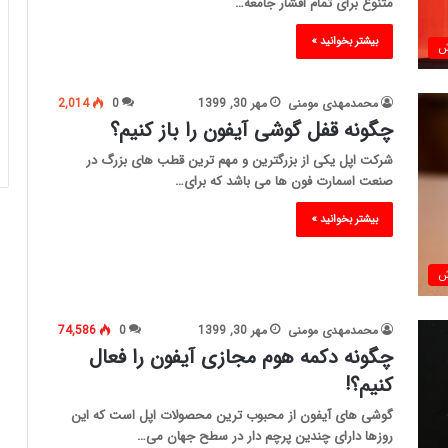
متنوع برای تمام اقشار جامعه…
بیشتر بخوانید »
ش
محمدمهدی مومنی
مهر 30, 1399
0
2,014
چگونه قفل گوشی آیفون را باز کنیم؟
شرکت اپل یکی از بزرگترین و مهم ترین قطب های بزرگ در
صنعت اسمارت فون ها می باشد که برای…
بیشتر بخوانید »
ش
محمدمهدی مومنی
مهر 30, 1399
0
74,586
چگونه دکمه هوم مجازی آیفون را فعال
کنیم؟!
گوشی های آیفون از محبوب ترین محصولات اپل است که این
روزها دارای چندین پرچم دار در سطح جهان می…