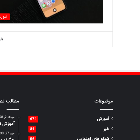
آموز
با
موضوعات
مطالب تص
مرداد 2, 1398
آموزش
674
آموزش تغ
خبر
84
مهر 27, 1398
شبکه های اجتماعی
56