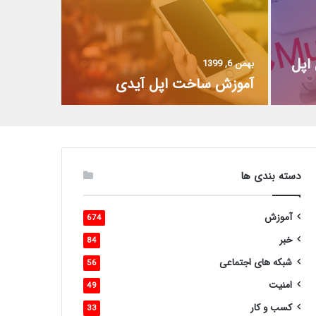
اپل
بهمن 6, 1399
آموزش ساخت اپل آیدی
دسته بندی ها
آموزش
674
خبر
84
شبکه های اجتماعی
56
امنیت
49
کسب و کار
33