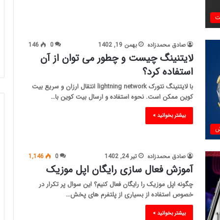
ت
صادق محمدزاده
بهمن 19, 1402
0
146
لایتنینگ چیست و چطور می توان از آن
استفاده کرد؟
با لایتنینگ نتورک lightning network انتقال ارزان و سریع بیت
کوین ممکن است. نحوه استفاده و ارسال بیت کوین با…
بیشتر بخوانید »
ش
صادق محمدزاده
تیر 24, 1402
0
1,146
آموزش فعال سازی رایگان اپل موزیک
چگونه اپل موزیک را رایگان فعال کنیم؟ این سوال پر تکرار در
خصوص استفاده از بسیاری از پلتفرم های پخش…
بیشتر بخوانید »