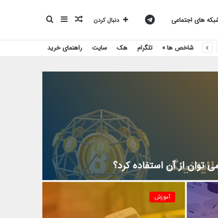
نوشته
سایدبار
جستجو
کانال
که های اجتماعی
دنبال کردن
شاخص ها »
تلگرام
هک
سایت
راهنمای خرید
تصادفی
برای
تلگرام
بیست
اسکریپت
 توان از آن استفاده کرد؟
آموزش