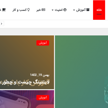
خانه
آموزش
امنیت
خبر
کسب و کار
شب
آموزش
بهمن 19, 1402
لایتنینگ چیست و چطور می
آموزش