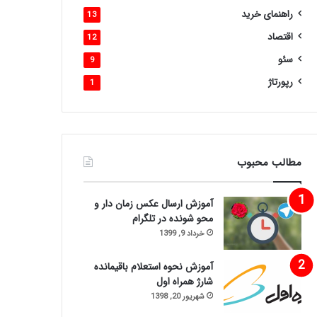
راهنمای خرید
13
اقتصاد
12
سئو
9
رپورتاژ
1
مطالب محبوب
آموزش ارسال عکس زمان دار و
محو شونده در تلگرام
خرداد 9, 1399
آموزش نحوه استعلام باقیمانده
شارژ همراه اول
شهریور 20, 1398