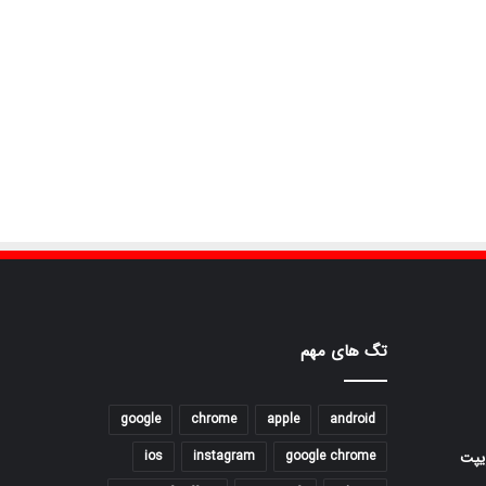
تگ های مهم
google
chrome
apple
android
ios
instagram
google chrome
یپت