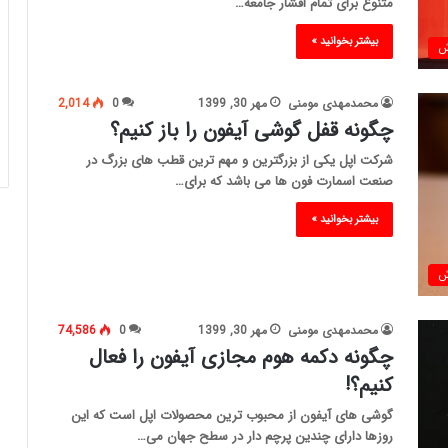
متنوع برای تمام اقشار جامعه…
بیشتر بخوانید »
ش
محمدمهدی مومنی
مهر 30, 1399
0
2,014
چگونه قفل گوشی آیفون را باز کنیم؟
شرکت اپل یکی از بزرگترین و مهم ترین قطب های بزرگ در
صنعت اسمارت فون ها می باشد که برای…
بیشتر بخوانید »
ش
محمدمهدی مومنی
مهر 30, 1399
0
74,586
چگونه دکمه هوم مجازی آیفون را فعال
کنیم؟!
گوشی های آیفون از محبوب ترین محصولات اپل است که این
روزها دارای چندین پرچم دار در سطح جهان می…