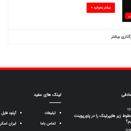
بیشتر بخوانید »
ش
رگذاری بیشتر
ادفی
لینک های مفید
تبلیغات
آپلود فایل
وط زیر هایپرلینک را در پاورپوینت
م؟
تماس باما
ایران اسکر