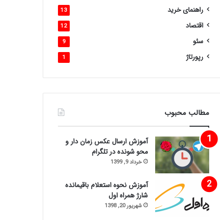
راهنمای خرید
13
اقتصاد
12
سئو
9
رپورتاژ
1
مطالب محبوب
آموزش ارسال عکس زمان دار و
محو شونده در تلگرام
خرداد 9, 1399
آموزش نحوه استعلام باقیمانده
شارژ همراه اول
شهریور 20, 1398