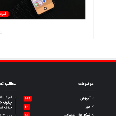
آموز
با
موضوعات
مطالب تص
آبان 12, 1398
آموزش
674
چگونه خط
خبر
84
حذف کنی
شبکه های اجتماعی
56
مرداد 21, 1398