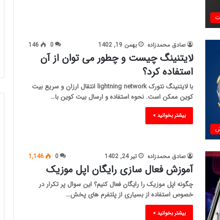
ت
صادق محمدزاده
بهمن 19, 1402
0
146
لایتنینگ چیست و چطور می توان از آن
استفاده کرد؟
با لایتنینگ نتورک lightning network انتقال ارزان و سریع بیت
کوین ممکن است. نحوه استفاده و ارسال بیت کوین با…
بیشتر بخوانید »
ش
صادق محمدزاده
تیر 24, 1402
0
1,146
آموزش فعال سازی رایگان اپل موزیک
چگونه اپل موزیک را رایگان فعال کنیم؟ این سوال پر تکرار در
خصوص استفاده از بسیاری از پلتفرم های پخش…
بیشتر بخوانید »