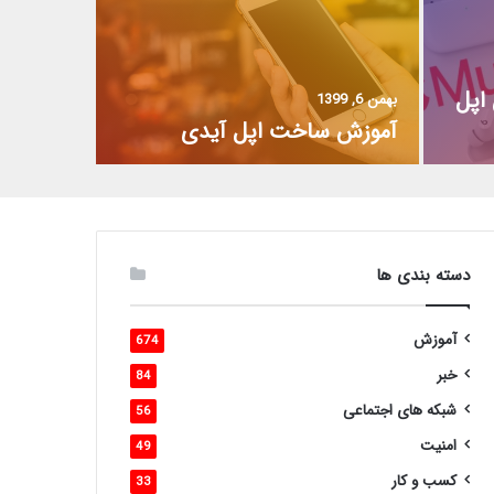
اپل
بهمن 6, 1399
آموزش ساخت اپل آیدی
دسته بندی ها
آموزش
674
خبر
84
شبکه های اجتماعی
56
امنیت
49
کسب و کار
33