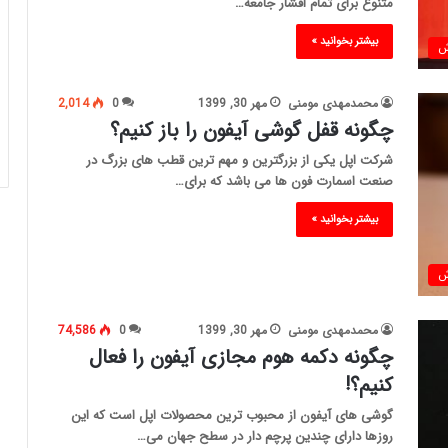
متنوع برای تمام اقشار جامعه…
بیشتر بخوانید »
ش
محمدمهدی مومنی
مهر 30, 1399
0
2,014
چگونه قفل گوشی آیفون را باز کنیم؟
شرکت اپل یکی از بزرگترین و مهم ترین قطب های بزرگ در
صنعت اسمارت فون ها می باشد که برای…
بیشتر بخوانید »
ش
محمدمهدی مومنی
مهر 30, 1399
0
74,586
چگونه دکمه هوم مجازی آیفون را فعال
کنیم؟!
گوشی های آیفون از محبوب ترین محصولات اپل است که این
روزها دارای چندین پرچم دار در سطح جهان می…