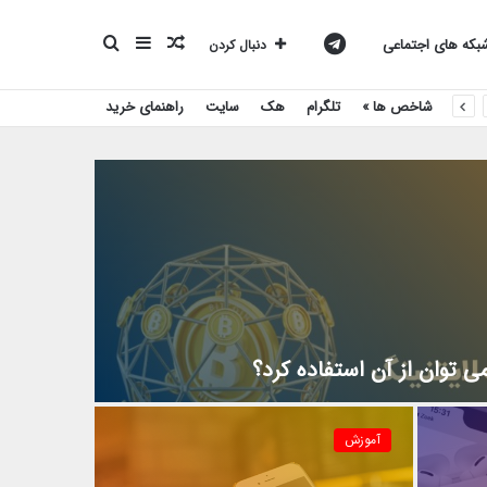
نوشته
سایدبار
جستجو
کانال
که های اجتماعی
دنبال کردن
شاخص ها »
تلگرام
هک
سایت
راهنمای خرید
تصادفی
برای
تلگرام
بیست
اسکریپت
 توان از آن استفاده کرد؟
آموزش