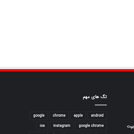
تگ های مهم
google
chrome
apple
android
ios
instagram
google chrome
یپت