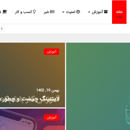
خانه
آموزش
امنیت
خبر
کسب و کار
شب
آموزش
بهمن 19, 1402
لایتنینگ چیست و چطور می
آموزش