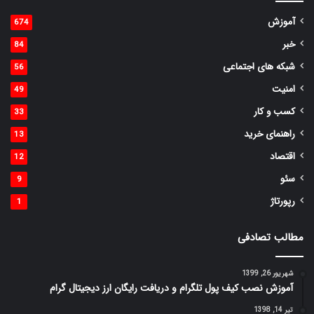
آموزش
674
خبر
84
شبکه های اجتماعی
56
امنیت
49
کسب و کار
33
راهنمای خرید
13
اقتصاد
12
سئو
9
رپورتاژ
1
مطالب تصادفی
شهریور 26, 1399
آموزش نصب کیف پول تلگرام و دریافت رایگان ارز دیجیتال گرام
تیر 14, 1398