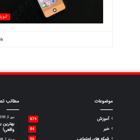
آموز
با
موضوعات
مطالب تص
مهر 5, 1398
آموزش
674
بهترین ب
خبر
84
واقعی!
شبکه های اجتماعی
56
مرداد 7, 1398