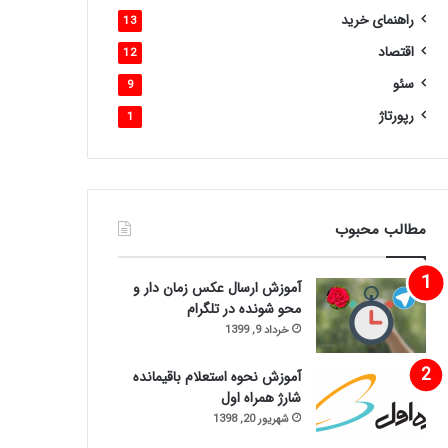
راهنمای خرید
13
اقتصاد
12
سئو
9
رپورتاژ
1
مطالب محبوب
آموزش ارسال عکس زمان دار و
محو شونده در تلگرام
خرداد 9, 1399
آموزش نحوه استعلام باقیمانده
شارژ همراه اول
شهریور 20, 1398