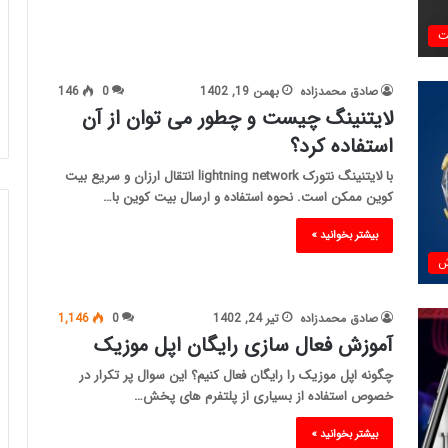
ت
صادق محمدزاده
بهمن 19, 1402
0
146
لایتنینگ چیست و چطور می توان از آن
استفاده کرد؟
با لایتنینگ نتورک lightning network انتقال ارزان و سریع بیت
کوین ممکن است. نحوه استفاده و ارسال بیت کوین با…
بیشتر بخوانید »
ش
صادق محمدزاده
تیر 24, 1402
0
1,146
آموزش فعال سازی رایگان اپل موزیک
چگونه اپل موزیک را رایگان فعال کنیم؟ این سوال پر تکرار در
خصوص استفاده از بسیاری از پلتفرم های پخش…
بیشتر بخوانید »