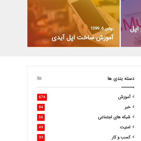
اپل
بهمن 6, 1399
آموزش ساخت اپل آیدی
دسته بندی ها
آموزش
674
خبر
84
شبکه های اجتماعی
56
امنیت
49
کسب و کار
33