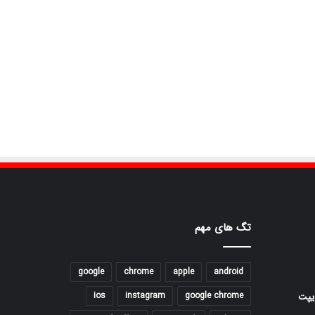
تگ های مهم
google
chrome
apple
android
ios
instagram
google chrome
یپت