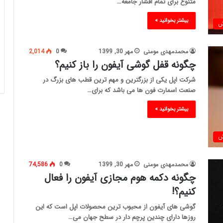
متنوع برای تمام اقشار جامعه…
بیشتر بخوانید »
ش
محمدمهدی مومنی
مهر 30, 1399
0
2,014
چگونه قفل گوشی آیفون را باز کنیم؟
شرکت اپل یکی از بزرگترین و مهم ترین قطب های بزرگ در
صنعت اسمارت فون ها می باشد که برای…
بیشتر بخوانید »
ش
محمدمهدی مومنی
مهر 30, 1399
0
74,586
چگونه دکمه هوم مجازی آیفون را فعال
کنیم؟!
گوشی های آیفون از محبوب ترین محصولات اپل است که این
روزها دارای چندین پرچم دار در سطح جهان می…