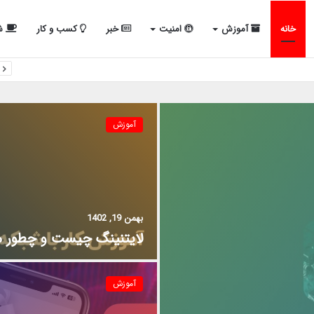
خانه
آموزش
امنیت
خبر
کسب و کار
شب
آموزش
بهمن 19, 1402
لایتنینگ چیست و چطور می
آموزش