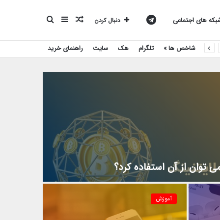
نوشته
سایدبار
جستجو
کانال
که های اجتماعی
دنبال کردن
شاخص ها »
تلگرام
هک
سایت
راهنمای خرید
تصادفی
برای
تلگرام
بیست
اسکریپت
 توان از آن استفاده کرد؟
آموزش