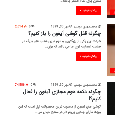
متنوع برای تمام اقشار جامعه…
بیشتر بخوانید »
ش
محمدمهدی مومنی
مهر 30, 1399
0
2,014
چگونه قفل گوشی آیفون را باز کنیم؟
شرکت اپل یکی از بزرگترین و مهم ترین قطب های بزرگ در
صنعت اسمارت فون ها می باشد که برای…
بیشتر بخوانید »
ش
محمدمهدی مومنی
مهر 30, 1399
0
74,586
چگونه دکمه هوم مجازی آیفون را فعال
کنیم؟!
گوشی های آیفون از محبوب ترین محصولات اپل است که این
روزها دارای چندین پرچم دار در سطح جهان می…