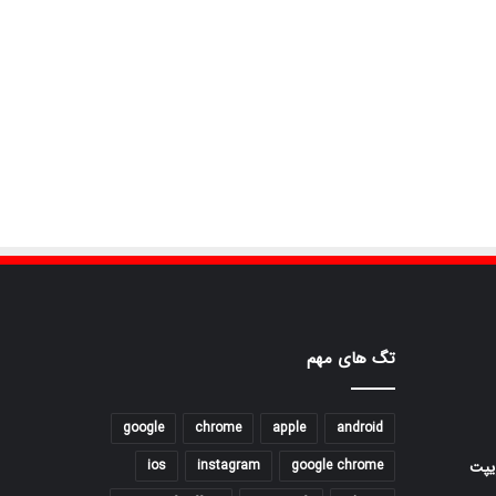
تگ های مهم
google
chrome
apple
android
ios
instagram
google chrome
یپت