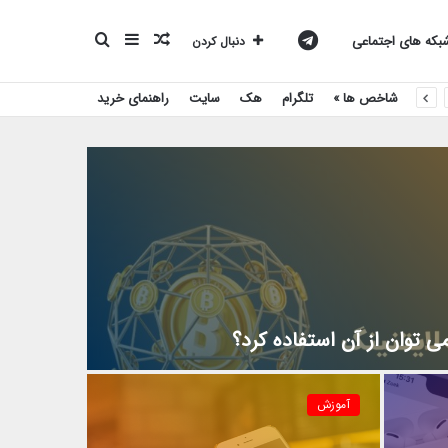
نوشته
سایدبار
جستجو
کانال
که های اجتماعی
دنبال کردن
شاخص ها »
تلگرام
هک
سایت
راهنمای خرید
تصادفی
برای
تلگرام
بیست
اسکریپت
 توان از آن استفاده کرد؟
آموزش