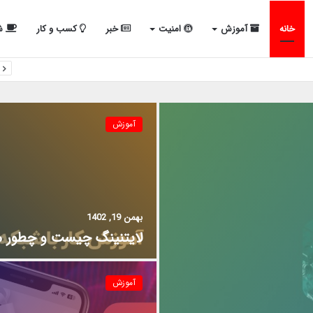
خانه
آموزش
امنیت
خبر
کسب و کار
شب
آموزش
بهمن 19, 1402
لایتنینگ چیست و چطور می
آموزش