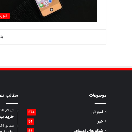
آموز
با
موضوعات
مطالب تص
تیر 29, 1398
آموزش
674
خرید بی
خبر
84
شهریور 15, 1398
شبکه های اجتماعی
56