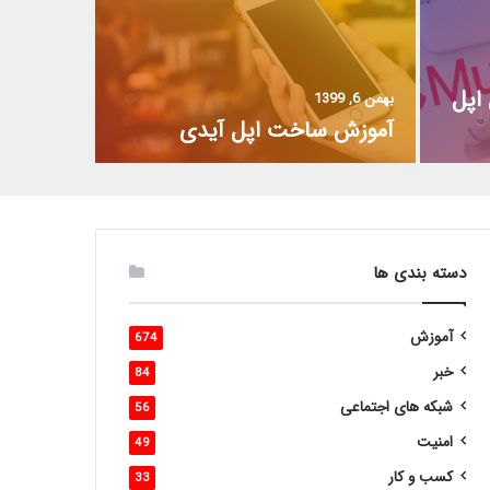
اپل
بهمن 6, 1399
آموزش ساخت اپل آیدی
دسته بندی ها
آموزش
674
خبر
84
شبکه های اجتماعی
56
امنیت
49
کسب و کار
33