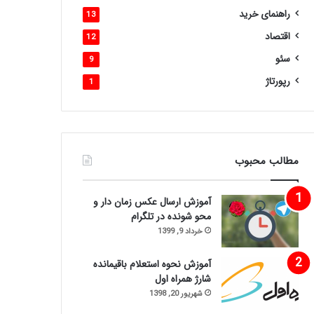
راهنمای خرید
13
اقتصاد
12
سئو
9
رپورتاژ
1
مطالب محبوب
آموزش ارسال عکس زمان دار و
محو شونده در تلگرام
خرداد 9, 1399
آموزش نحوه استعلام باقیمانده
شارژ همراه اول
شهریور 20, 1398