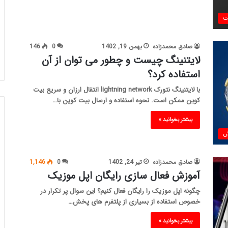
ت
صادق محمدزاده
بهمن 19, 1402
0
146
لایتنینگ چیست و چطور می توان از آن
استفاده کرد؟
با لایتنینگ نتورک lightning network انتقال ارزان و سریع بیت
کوین ممکن است. نحوه استفاده و ارسال بیت کوین با…
بیشتر بخوانید »
ش
صادق محمدزاده
تیر 24, 1402
0
1,146
آموزش فعال سازی رایگان اپل موزیک
چگونه اپل موزیک را رایگان فعال کنیم؟ این سوال پر تکرار در
خصوص استفاده از بسیاری از پلتفرم های پخش…
بیشتر بخوانید »