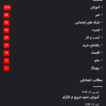
آموزش
674
خبر
84
شبکه های اجتماعی
56
امنیت
49
کسب و کار
33
راهنمای خرید
13
اقتصاد
12
سئو
9
رپورتاژ
1
مطالب تصادفی
شهریور 22, 1398
آموزش نحوه خروج از تلگرام
آبان 15, 1398