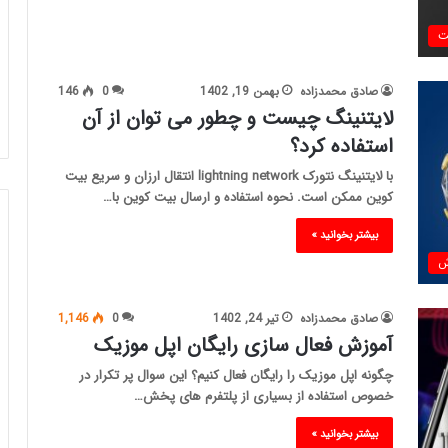
ت
صادق محمدزاده
بهمن 19, 1402
0
146
لایتنینگ چیست و چطور می توان از آن
استفاده کرد؟
با لایتنینگ نتورک lightning network انتقال ارزان و سریع بیت
کوین ممکن است. نحوه استفاده و ارسال بیت کوین با…
بیشتر بخوانید »
ش
صادق محمدزاده
تیر 24, 1402
0
1,146
آموزش فعال سازی رایگان اپل موزیک
چگونه اپل موزیک را رایگان فعال کنیم؟ این سوال پر تکرار در
خصوص استفاده از بسیاری از پلتفرم های پخش…
بیشتر بخوانید »