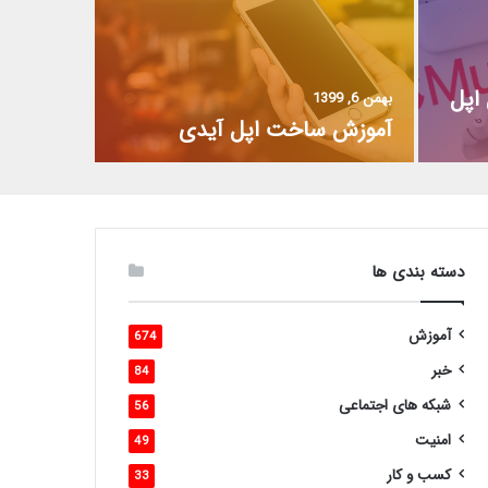
اپل
بهمن 6, 1399
آموزش ساخت اپل آیدی
دسته بندی ها
آموزش
674
خبر
84
شبکه های اجتماعی
56
امنیت
49
کسب و کار
33