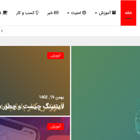
خانه
آموزش
امنیت
خبر
کسب و کار
شب
آموزش
بهمن 19, 1402
لایتنینگ چیست و چطور می
آموزش