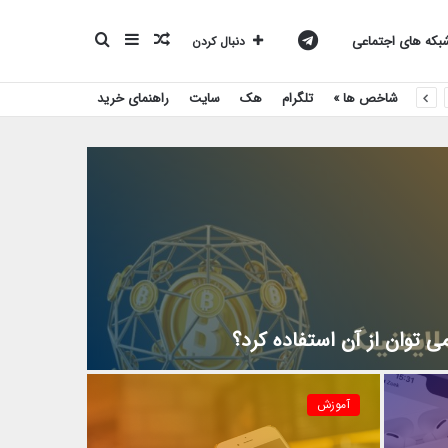
نوشته
سایدبار
جستجو
کانال
که های اجتماعی
دنبال کردن
شاخص ها »
تلگرام
هک
سایت
راهنمای خرید
تصادفی
برای
تلگرام
بیست
اسکریپت
 توان از آن استفاده کرد؟
آموزش