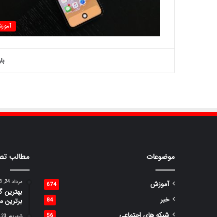
آموز
با
موضوعات
مطالب تص
مرداد 24, 1398
آموزش
674
خبر
84
برترین م
شبکه های اجتماعی
56
شهریور 23, 1398