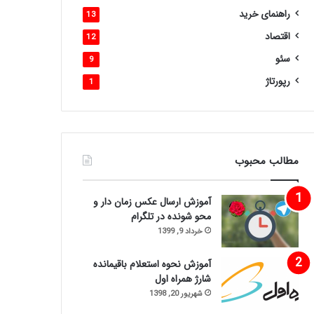
راهنمای خرید
13
اقتصاد
12
سئو
9
رپورتاژ
1
مطالب محبوب
آموزش ارسال عکس زمان دار و
محو شونده در تلگرام
خرداد 9, 1399
آموزش نحوه استعلام باقیمانده
شارژ همراه اول
شهریور 20, 1398