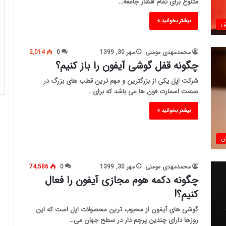
متنوع برای تمام اقشار جامعه…
بیشتر بخوانید »
ش
محمدمهدی مومنی
مهر 30, 1399
0
2,014
چگونه قفل گوشی آیفون را باز کنیم؟
شرکت اپل یکی از بزرگترین و مهم ترین قطب های بزرگ در
صنعت اسمارت فون ها می باشد که برای…
بیشتر بخوانید »
ش
محمدمهدی مومنی
مهر 30, 1399
0
74,586
چگونه دکمه هوم مجازی آیفون را فعال
کنیم؟!
گوشی های آیفون از محبوب ترین محصولات اپل است که این
روزها دارای چندین پرچم دار در سطح جهان می…