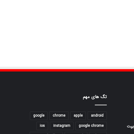
تگ های مهم
google
chrome
apple
android
ios
instagram
google chrome
یپت