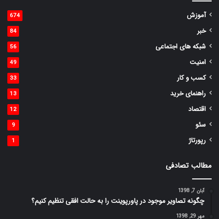
آموزش
674
خبر
84
شبکه های اجتماعی
56
امنیت
49
کسب و کار
33
راهنمای خرید
13
اقتصاد
12
سئو
9
رپورتاژ
1
مطالب تصادفی
آبان 7, 1398
چگونه تصاویر موجود در پاورپوینت را به حالت افقی تنظیم کنیم؟
مهر 29, 1398