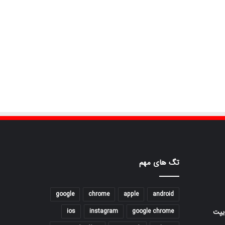
تگ های مهم
google
chrome
apple
android
ios
instagram
google chrome
یپت