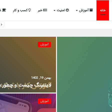
خانه
آموزش
امنیت
خبر
کسب و کار
شب
آموزش
بهمن 19, 1402
لایتنینگ چیست و چطور می
آموزش