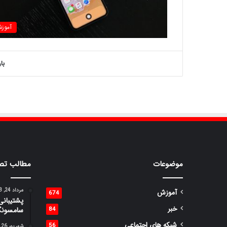
آموز
با
موضوعات
مطالب تص
مرداد 24, 1398
آموزش
674
خبر
84
سامسونگ
شبکه های اجتماعی
56
شهریور 26, 1398