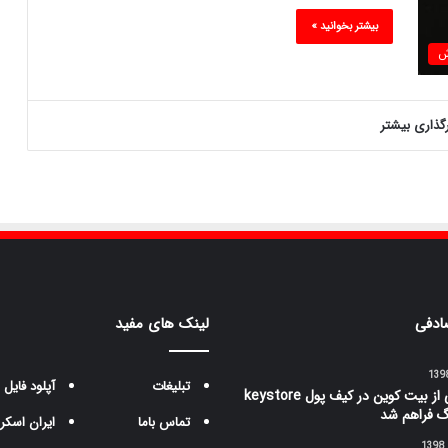
بیشتر بخوانید »
ش
رگذاری بیشتر
ادفی
لینک های مفید
تبلیغات
آپلود فایل
پشتیبانی از بیت کوین در کیف پول keystore
 فراهم شد
تماس باما
ایران اسکر