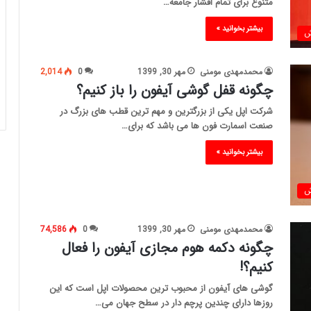
متنوع برای تمام اقشار جامعه…
بیشتر بخوانید »
ش
محمدمهدی مومنی
مهر 30, 1399
0
2,014
چگونه قفل گوشی آیفون را باز کنیم؟
شرکت اپل یکی از بزرگترین و مهم ترین قطب های بزرگ در
صنعت اسمارت فون ها می باشد که برای…
بیشتر بخوانید »
ش
محمدمهدی مومنی
مهر 30, 1399
0
74,586
چگونه دکمه هوم مجازی آیفون را فعال
کنیم؟!
گوشی های آیفون از محبوب ترین محصولات اپل است که این
روزها دارای چندین پرچم دار در سطح جهان می…