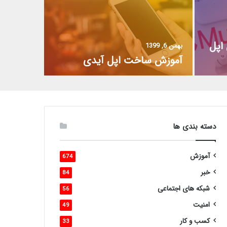
اپل
بهمن 6, 1399
آموزش ساخت اپل آیدی
دسته بندی ها
آموزش
674
خبر
84
شبکه های اجتماعی
56
امنیت
49
کسب و کار
33