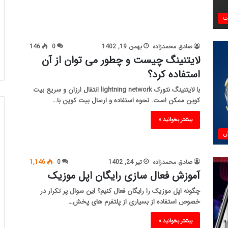
ت
صادق محمدزاده
بهمن 19, 1402
0
146
لایتنینگ چیست و چطور می توان از آن
استفاده کرد؟
با لایتنینگ نتورک lightning network انتقال ارزان و سریع بیت
کوین ممکن است. نحوه استفاده و ارسال بیت کوین با…
بیشتر بخوانید »
ش
صادق محمدزاده
تیر 24, 1402
0
1,146
آموزش فعال سازی رایگان اپل موزیک
چگونه اپل موزیک را رایگان فعال کنیم؟ این سوال پر تکرار در
خصوص استفاده از بسیاری از پلتفرم های پخش…
بیشتر بخوانید »