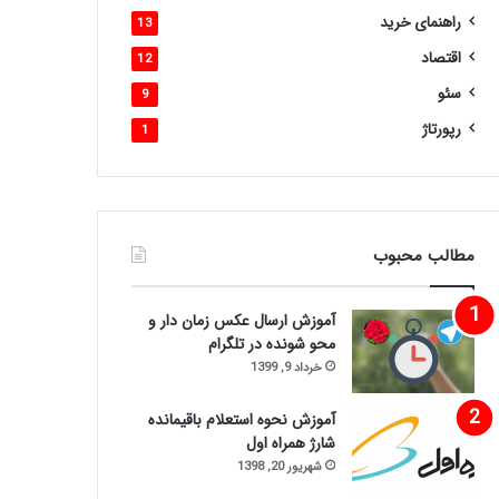
راهنمای خرید
13
اقتصاد
12
سئو
9
رپورتاژ
1
مطالب محبوب
آموزش ارسال عکس زمان دار و
محو شونده در تلگرام
خرداد 9, 1399
آموزش نحوه استعلام باقیمانده
شارژ همراه اول
شهریور 20, 1398