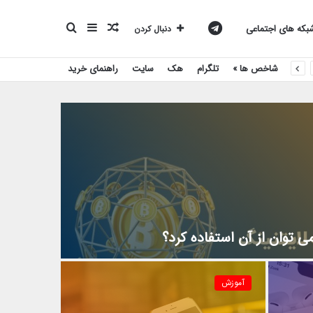
نوشته
سایدبار
جستجو
کانال
که های اجتماعی
دنبال کردن
شاخص ها »
تلگرام
هک
سایت
راهنمای خرید
تصادفی
برای
تلگرام
بیست
اسکریپت
 توان از آن استفاده کرد؟
آموزش