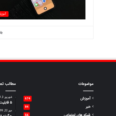
آموز
با
موضوعات
مطالب تص
شهریور 3, 1398
آموزش
674
۵ قابلیت جالب گوگل ترنسلیت که باید بدانید
خبر
84
مهر 22, 1399
شبکه های اجتماعی
56