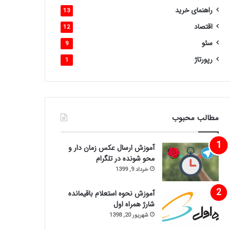
راهنمای خرید
13
اقتصاد
12
سئو
9
رپورتاژ
1
مطالب محبوب
آموزش ارسال عکس زمان دار و
محو شونده در تلگرام
خرداد 9, 1399
آموزش نحوه استعلام باقیمانده
شارژ همراه اول
شهریور 20, 1398