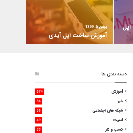
اپل
بهمن 6, 1399
آموزش ساخت اپل آیدی
دسته بندی ها
آموزش
674
خبر
84
شبکه های اجتماعی
56
امنیت
49
کسب و کار
33