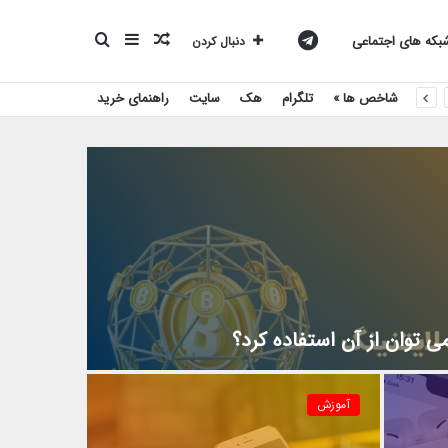
نوشته
سایدبار
جستجو
کانال
که های اجتماعی
دنبال کردن
شاخص ها »
تلگرام
هک
سایت
راهنمای خرید
تصادفی
برای
تلگرام
بیست
اسکریپت
 توان از آن استفاده کرد؟
آموزش