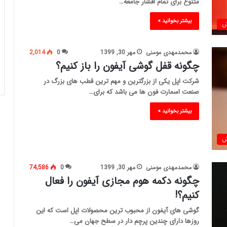
متنوع برای تمام اقشار جامعه…
بیشتر بخوانید »
ش
محمدمهدی مومنی
مهر 30, 1399
0
2,014
چگونه قفل گوشی آیفون را باز کنیم؟
شرکت اپل یکی از بزرگترین و مهم ترین قطب های بزرگ در
صنعت اسمارت فون ها می باشد که برای…
بیشتر بخوانید »
ش
محمدمهدی مومنی
مهر 30, 1399
0
74,586
چگونه دکمه هوم مجازی آیفون را فعال
کنیم؟!
گوشی های آیفون از محبوب ترین محصولات اپل است که این
روزها دارای چندین پرچم دار در سطح جهان می…