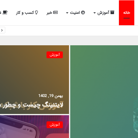
خانه
آموزش
امنیت
خبر
کسب و کار
شب
آموزش
بهمن 19, 1402
لایتنینگ چیست و چطور می
آموزش