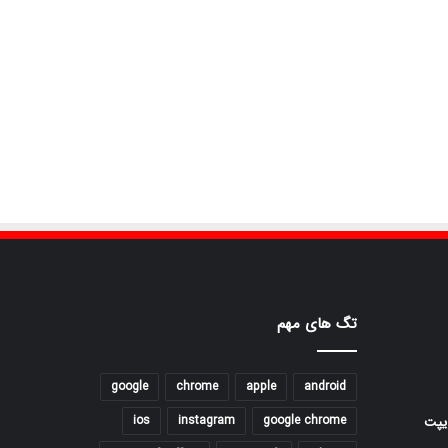
تگ های مهم
google
chrome
apple
android
ios
instagram
google chrome
یپت