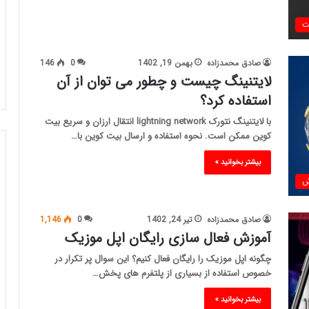
ت
صادق محمدزاده
بهمن 19, 1402
0
146
لایتنینگ چیست و چطور می توان از آن
استفاده کرد؟
با لایتنینگ نتورک lightning network انتقال ارزان و سریع بیت
کوین ممکن است. نحوه استفاده و ارسال بیت کوین با…
بیشتر بخوانید »
ش
صادق محمدزاده
تیر 24, 1402
0
1,146
آموزش فعال سازی رایگان اپل موزیک
چگونه اپل موزیک را رایگان فعال کنیم؟ این سوال پر تکرار در
خصوص استفاده از بسیاری از پلتفرم های پخش…
بیشتر بخوانید »